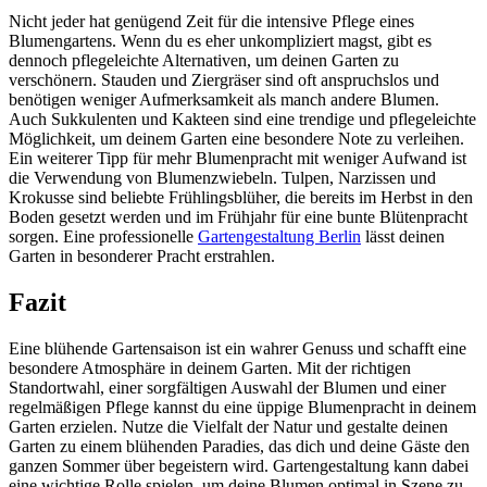
Nicht jeder hat genügend Zeit für die intensive Pflege eines
Blumengartens. Wenn du es eher unkompliziert magst, gibt es
dennoch pflegeleichte Alternativen, um deinen Garten zu
verschönern. Stauden und Ziergräser sind oft anspruchslos und
benötigen weniger Aufmerksamkeit als manch andere Blumen.
Auch Sukkulenten und Kakteen sind eine trendige und pflegeleichte
Möglichkeit, um deinem Garten eine besondere Note zu verleihen.
Ein weiterer Tipp für mehr Blumenpracht mit weniger Aufwand ist
die Verwendung von Blumenzwiebeln. Tulpen, Narzissen und
Krokusse sind beliebte Frühlingsblüher, die bereits im Herbst in den
Boden gesetzt werden und im Frühjahr für eine bunte Blütenpracht
sorgen. Eine professionelle
Gartengestaltung Berlin
lässt deinen
Garten in besonderer Pracht erstrahlen.
Fazit
Eine blühende Gartensaison ist ein wahrer Genuss und schafft eine
besondere Atmosphäre in deinem Garten. Mit der richtigen
Standortwahl, einer sorgfältigen Auswahl der Blumen und einer
regelmäßigen Pflege kannst du eine üppige Blumenpracht in deinem
Garten erzielen. Nutze die Vielfalt der Natur und gestalte deinen
Garten zu einem blühenden Paradies, das dich und deine Gäste den
ganzen Sommer über begeistern wird. Gartengestaltung kann dabei
eine wichtige Rolle spielen, um deine Blumen optimal in Szene zu