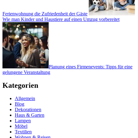
Ferienwohnung die Zufriedenheit der Gäste
Wie man Kinder und Haustiere auf einen Umzug vorbereitet
Planung eines Firmenevents: Tipps für eine
gelungene Veranstaltung
Kategorien
Allgemein
Blog
Dekorationen
Haus & Garten
Lampen
Möbel
Textilien
Wohnen & Reisen